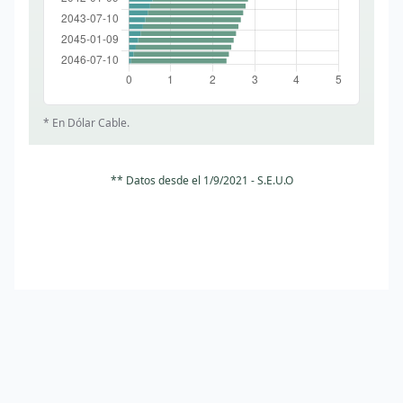
2033-
63.636
1.591
2.273
3.864
01-10
2033-
61.364
1.534
2.273
3.807
07-11
* En
Dólar Cable
.
2034-
59.091
1.477
2.273
3.750
01-09
** Datos desde el 1/9/2021 - S.E.U.O
2034-
56.818
1.420
2.273
3.693
07-10
2035-
54.545
1.364
2.273
3.636
01-09
2035-
52.273
1.307
2.273
3.580
07-10
2036-
50.000
1.250
2.273
3.523
01-09
©
2026
Bonistas.com - Datos financieros de bonos argentinos
Twitter
2036-
47.727
1.193
2.273
3.466