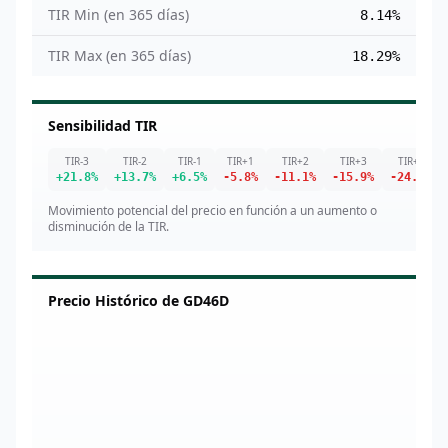
TIR Min (en 365 días)
8.14%
TIR Max (en 365 días)
18.29%
Sensibilidad TIR
TIR-3
TIR-2
TIR-1
TIR+1
TIR+2
TIR+3
TIR+5
+
21.8
%
+
13.7
%
+
6.5
%
-5.8
%
-11.1
%
-15.9
%
-24.2
%
Movimiento potencial del precio en función a un aumento o
disminución de la TIR.
Precio Histórico de
GD46D