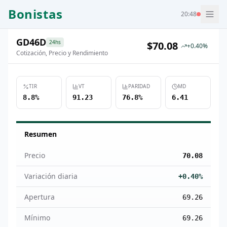
Bonistas
20:48
GD46D
24hs
$
70.08
+
0.40
%
Cotización, Precio y Rendimiento
TIR
VT
PARIDAD
MD
8.8%
91.23
76.8%
6.41
Resumen
Precio
70.08
Variación diaria
+0.40%
Apertura
69.26
Mínimo
69.26